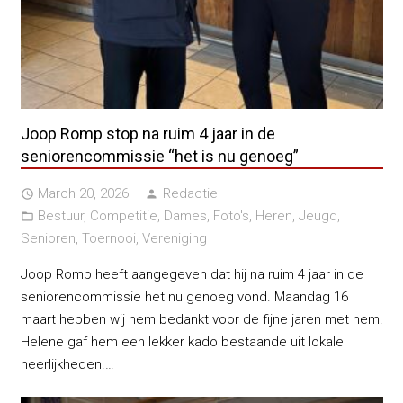
Joop Romp stop na ruim 4 jaar in de
seniorencommissie “het is nu genoeg”
March 20, 2026
Redactie
access_time
person
Bestuur
,
Competitie
,
Dames
,
Foto's
,
Heren
,
Jeugd
,
folder_open
Senioren
,
Toernooi
,
Vereniging
Joop Romp heeft aangegeven dat hij na ruim 4 jaar in de
seniorencommissie het nu genoeg vond. Maandag 16
maart hebben wij hem bedankt voor de fijne jaren met hem.
Helene gaf hem een lekker kado bestaande uit lokale
heerlijkheden.…