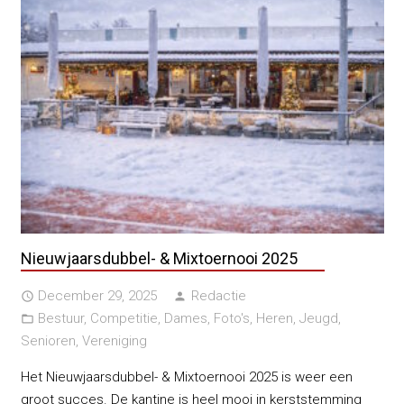
Nieuwjaarsdubbel- & Mixtoernooi 2025
December 29, 2025
Redactie
access_time
person
Bestuur
,
Competitie
,
Dames
,
Foto's
,
Heren
,
Jeugd
,
folder_open
Senioren
,
Vereniging
Het Nieuwjaarsdubbel- & Mixtoernooi 2025 is weer een
groot succes. De kantine is heel mooi in kerststemming