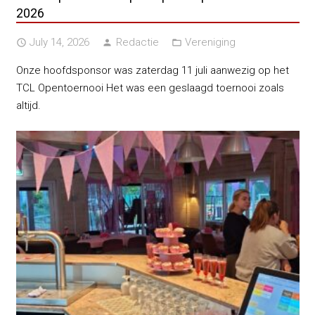
2026
July 14, 2026
Redactie
Vereniging
access_time
person
folder_open
Onze hoofdsponsor was zaterdag 11 juli aanwezig op het
TCL Opentoernooi Het was een geslaagd toernooi zoals
altijd.