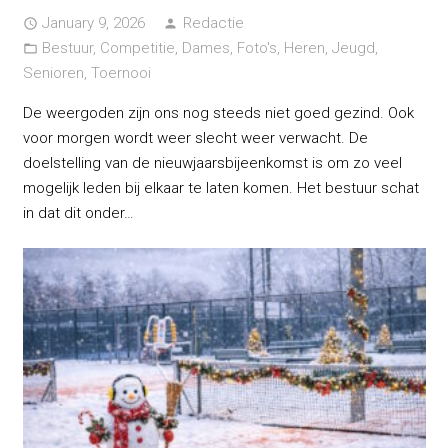
January 9, 2026
Redactie
access_time
person
Bestuur
,
Competitie
,
Dames
,
Foto's
,
Heren
,
Jeugd
,
folder_open
Senioren
,
Toernooi
De weergoden zijn ons nog steeds niet goed gezind. Ook
voor morgen wordt weer slecht weer verwacht. De
doelstelling van de nieuwjaarsbijeenkomst is om zo veel
mogelijk leden bij elkaar te laten komen. Het bestuur schat
in dat dit onder…