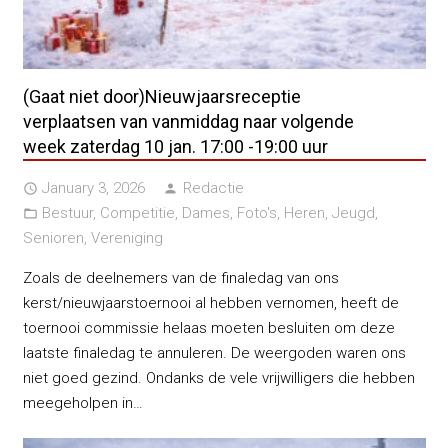
(Gaat niet door)Nieuwjaarsreceptie
verplaatsen van vanmiddag naar volgende
week zaterdag 10 jan. 17:00 -19:00 uur
January 3, 2026
Redactie
access_time
person
Bestuur
,
Competitie
,
Dames
,
Foto's
,
Heren
,
Jeugd
,
folder_open
Senioren
,
Vereniging
Zoals de deelnemers van de finaledag van ons
kerst/nieuwjaarstoernooi al hebben vernomen, heeft de
toernooi commissie helaas moeten besluiten om deze
laatste finaledag te annuleren. De weergoden waren ons
niet goed gezind. Ondanks de vele vrijwilligers die hebben
meegeholpen in…