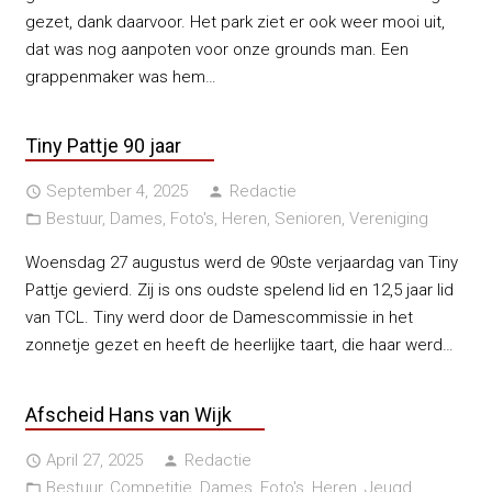
gezet, dank daarvoor. Het park ziet er ook weer mooi uit,
dat was nog aanpoten voor onze grounds man. Een
grappenmaker was hem…
Tiny Pattje 90 jaar
September 4, 2025
Redactie
access_time
person
Bestuur
,
Dames
,
Foto's
,
Heren
,
Senioren
,
Vereniging
folder_open
Woensdag 27 augustus werd de 90ste verjaardag van Tiny
Pattje gevierd. Zij is ons oudste spelend lid en 12,5 jaar lid
van TCL. Tiny werd door de Damescommissie in het
zonnetje gezet en heeft de heerlijke taart, die haar werd…
Afscheid Hans van Wijk
April 27, 2025
Redactie
access_time
person
Bestuur
,
Competitie
,
Dames
,
Foto's
,
Heren
,
Jeugd
,
folder_open