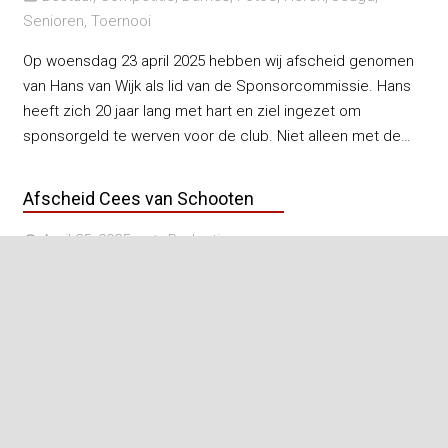
Senioren
,
Toernooi
Op woensdag 23 april 2025 hebben wij afscheid genomen
van Hans van Wijk als lid van de Sponsorcommissie. Hans
heeft zich 20 jaar lang met hart en ziel ingezet om
sponsorgeld te werven voor de club. Niet alleen met de…
Afscheid Cees van Schooten
April 25, 2025
Redactie
access_time
person
Dames
,
Foto's
,
Heren
,
Senioren
,
Vereniging
folder_open
Dinsdagavond 22 april 2025 hebben wij, onder grote
belangstelling, formeel afscheid genomen van “Mr.
Herenavond” Cees van Schooten. Cees heeft er meer dan
25 jaar trouwe dienstjaren op zitten en is eind vorig jaar
definitief gestopt met het leggen van…