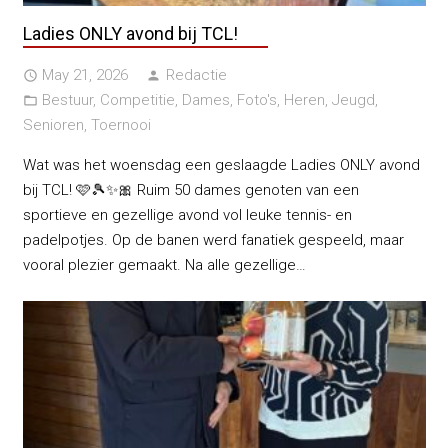
Ladies ONLY avond bij TCL!
May 21, 2026
Redactie
access_time
person
Bestuur
,
Competitie
,
Dames
,
Foto's
,
Heren
,
Jeugd
,
folder_open
Senioren
,
Toernooi
Wat was het woensdag een geslaagde Ladies ONLY avond
bij TCL! 🩷🎾✨🎀 Ruim 50 dames genoten van een
sportieve en gezellige avond vol leuke tennis- en
padelpotjes. Op de banen werd fanatiek gespeeld, maar
vooral plezier gemaakt. Na alle gezellige…