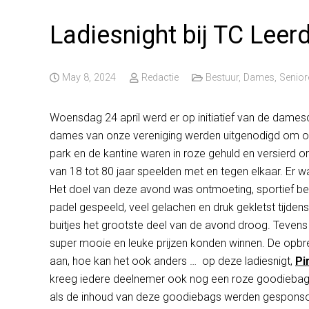
Ladiesnight bij TC Leer
May 8, 2024
Redactie
Bestuur
,
Dames
,
Senior
Woensdag 24 april werd er op initiatief van de dam
dames van onze vereniging werden uitgenodigd om onde
park en de kantine waren in roze gehuld en versierd om 
van 18 tot 80 jaar speelden met en tegen elkaar. Er 
Het doel van deze avond was ontmoeting, sportief bezi
padel gespeeld, veel gelachen en druk gekletst tijden
buitjes het grootste deel van de avond droog. Teven
super mooie en leuke prijzen konden winnen. De opb
aan, hoe kan het ook anders … op deze ladiesnigt,
Pi
kreeg iedere deelnemer ook nog een roze goodiebag m
als de inhoud van deze goodiebags werden gesponso