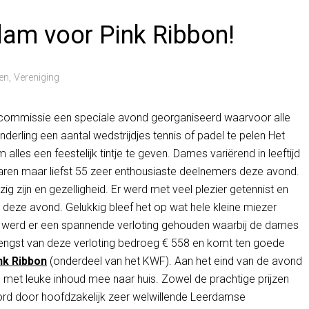
dam voor Pink Ribbon!
en
,
Vereniging
escommissie een speciale avond georganiseerd waarvoor alle
rling een aantal wedstrijdjes tennis of padel te pelen Het
alles een feestelijk tintje te geven. Dames variërend in leeftijd
waren maar liefst 55 zeer enthousiaste deelnemers deze avond.
g zijn en gezelligheid. Er werd met veel plezier getennist en
s deze avond. Gelukkig bleef het op wat hele kleine miezer
s werd er een spannende verloting gehouden waarbij de dames
rengst van deze verloting bedroeg € 558 en komt ten goede
nk Ribbon
(onderdeel van het KWF). Aan het eind van de avond
et leuke inhoud mee naar huis. Zowel de prachtige prijzen
rd door hoofdzakelijk zeer welwillende Leerdamse