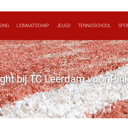
GING
LIDMAATSCHAP
JEUGD
TENNISSCHOOL
SPO
ght bij TC Leerdam voor Pin