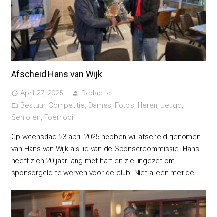
Afscheid Hans van Wijk
April 27, 2025
Redactie
access_time
person
Bestuur
,
Competitie
,
Dames
,
Foto's
,
Heren
,
Jeugd
,
folder_open
Senioren
,
Toernooi
Op woensdag 23 april 2025 hebben wij afscheid genomen
van Hans van Wijk als lid van de Sponsorcommissie. Hans
heeft zich 20 jaar lang met hart en ziel ingezet om
sponsorgeld te werven voor de club. Niet alleen met de…