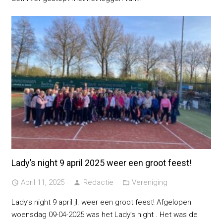
Lady’s night 9 april 2025 weer een groot feest!
April 11, 2025
Redactie
Vereniging
access_time
person
folder_open
Lady’s night 9 april jl. weer een groot feest! Afgelopen
woensdag 09-04-2025 was het Lady’s night . Het was de