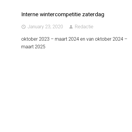
Interne wintercompetitie zaterdag
January 23, 2020
Redactie
access_time
person
oktober 2023 – maart 2024 en van oktober 2024 –
maart 2025